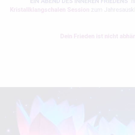
'EIN ABEND DES INNEREN FRIEDENS'
i
Kristallklangschalen Session
zum Jahresauskla
Dein Frieden ist nicht abhä